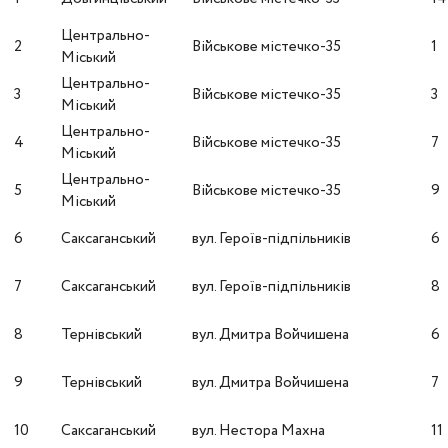
Центрально-
2
Військове містечко-35
1
Міський
Центрально-
3
Військове містечко-35
3
Міський
Центрально-
4
Військове містечко-35
7
Міський
Центрально-
5
Військове містечко-35
9
Міський
6
Саксаганський
вул. Героїв-підпільників
6
7
Саксаганський
вул. Героїв-підпільників
8
8
Тернівський
вул. Дмитра Войчишена
6
9
Тернівський
вул. Дмитра Войчишена
7
10
Саксаганський
вул. Нестора Махна
11