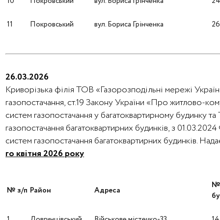
10
Покровський
вул. Бориса Грінченка
2
11
Покровський
вул. Бориса Грінченка
2
26.03.2026
Криворізька філія ТОВ «Газорозподільні мережі України
газопостачання, ст.19 Закону України «Про житлово-ко
систем газопостачання у багатоквартирному будинку та
газопостачання багатоквартирних будинків, з 01.03.202
систем газопостачання багатоквартирних будинків. На
го квітня 2026 року
№ з/п
Район
Адреса
бу
1
Довгинцівський
Військове містечко-33
14