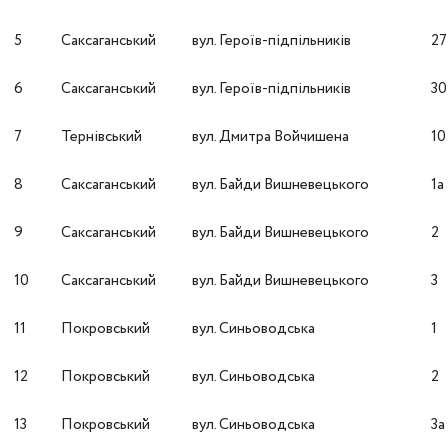
5
Саксаганський
вул. Героїв-підпільників
27
6
Саксаганський
вул. Героїв-підпільників
30
7
Тернівський
вул. Дмитра Войчишена
10
8
Саксаганський
вул. Байди Вишневецького
1а
9
Саксаганський
вул. Байди Вишневецького
2
10
Саксаганський
вул. Байди Вишневецького
3
11
Покровський
вул. Синьоводська
1
12
Покровський
вул. Синьоводська
2
13
Покровський
вул. Синьоводська
3а