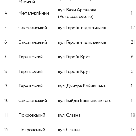
Міський
вул. Вахи Арсанова
4
Металургійний
1
(Рокоссовського)
5
Саксаганський
вул. Героїв-підпільників
17
6
Саксаганський
вул. Героїв-підпільників
21
7
Тернівський
вул. Героїв Крут
6
8
Тернівський
вул. Героїв Крут
9
9
Тернівський
вул. Дмитра Войчишена
1
10
Саксаганський
вул. Байди Вишневецького
1
11
Покровський
вул. Славна
10
12
Покровський
вул. Славна
13