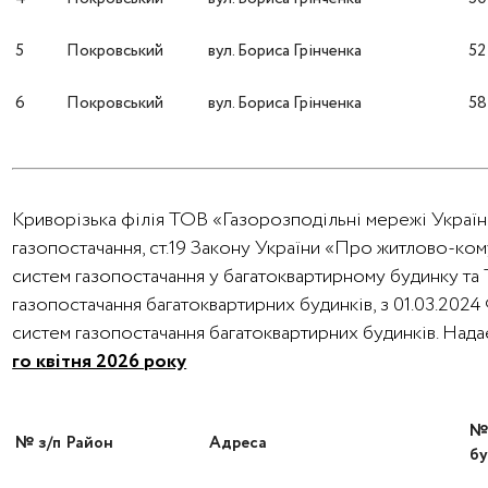
5
Покровський
вул. Бориса Грінченка
52
6
Покровський
вул. Бориса Грінченка
58
Криворізька філія ТОВ «Газорозподільні мережі України
газопостачання, ст.19 Закону України «Про житлово-ко
систем газопостачання у багатоквартирному будинку та
газопостачання багатоквартирних будинків, з 01.03.202
систем газопостачання багатоквартирних будинків. Над
го квітня 2026 року
№ з/п
Район
Адреса
бу