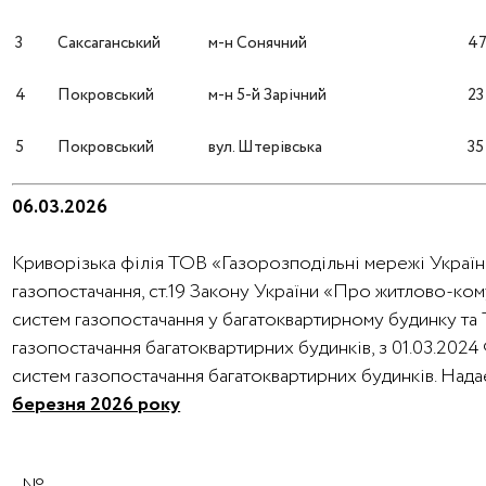
3
Саксаганський
м-н Сонячний
4
4
Покровський
м-н 5-й Зарічний
23
5
Покровський
вул. Штерівська
35
06.03.2026
Криворізька філія ТОВ «Газорозподільні мережі України
газопостачання, ст.19 Закону України «Про житлово-ко
систем газопостачання у багатоквартирному будинку та
газопостачання багатоквартирних будинків, з 01.03.202
систем газопостачання багатоквартирних будинків. На
березня 2026 року