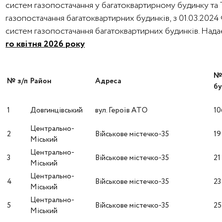
систем газопостачання у багатоквартирному будинку та
газопостачання багатоквартирних будинків, з 01.03.202
систем газопостачання багатоквартирних будинків. На
го квітня 2026 року
№ з/п
Район
Адреса
бу
1
Довгинцівський
вул. Героїв АТО
10
Центрально-
2
Військове містечко-35
19
Міський
Центрально-
3
Військове містечко-35
21
Міський
Центрально-
4
Військове містечко-35
23
Міський
Центрально-
5
Військове містечко-35
25
Міський