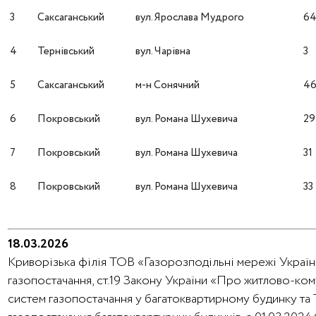
3
Саксаганський
вул. Ярослава Мудрого
6
4
Тернівський
вул. Чарівна
3
5
Саксаганський
м-н Сонячний
4
6
Покровський
вул. Романа Шухевича
29
7
Покровський
вул. Романа Шухевича
31
8
Покровський
вул. Романа Шухевича
33
18.03.2026
Криворізька філія ТОВ «Газорозподільні мережі України
газопостачання, ст.19 Закону України «Про житлово-ко
систем газопостачання у багатоквартирному будинку та