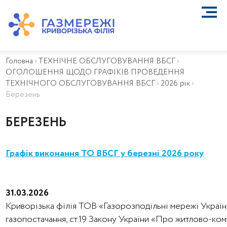
ПРО КОМПАНІЮ
ТЕХНІЧНЕ ОБСЛУГОВУВАННЯ ВБСГ
Головна
›
ТЕХНІЧНЕ ОБСЛУГОВУВАННЯ ВБСГ
›
ВАЖЛИВА ІНФОРМАЦІЯ
ОГОЛОШЕННЯ ЩОДО ГРАФІКІВ ПРОВЕДЕННЯ
КОНТАКТИ
ТЕХНІЧНОГО ОБСЛУГОВУВАННЯ ВБСГ
›
2026 рік
›
КАР’ЄРА
Березень
ПРИЄДНАННЯ
БЕРЕЗЕНЬ
Біометан
КГУ
ОСОБИСТИЙ КАБІНЕТ
Графік виконання ТО ВБСГ у березні 2026 року
31.03.2026
Криворізька філія ТОВ «Газорозподільні мережі України
газопостачання, ст.19 Закону України «Про житлово-ко