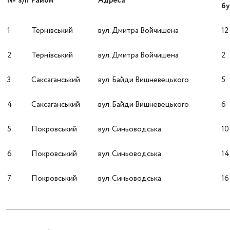
№ з/п
Район
Адреса
бу
1
Тернівський
вул. Дмитра Войчишена
12
2
Тернівський
вул. Дмитра Войчишена
2
3
Саксаганський
вул. Байди Вишневецького
5
4
Саксаганський
вул. Байди Вишневецького
6
5
Покровський
вул. Синьоводська
10
6
Покровський
вул. Синьоводська
14
7
Покровський
вул. Синьоводська
16