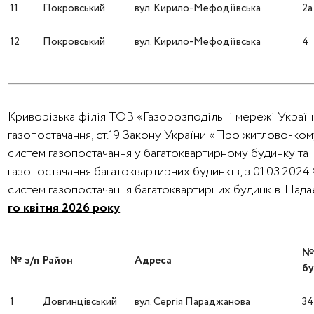
11
Покровський
вул. Кирило-Мефодіївська
2а
12
Покровський
вул. Кирило-Мефодіївська
4
Криворізька філія ТОВ «Газорозподільні мережі України
газопостачання, ст.19 Закону України «Про житлово-ко
систем газопостачання у багатоквартирному будинку та
газопостачання багатоквартирних будинків, з 01.03.202
систем газопостачання багатоквартирних будинків. На
го квітня 2026 року
№ з/п
Район
Адреса
бу
1
Довгинцівський
вул. Сергія Параджанова
3