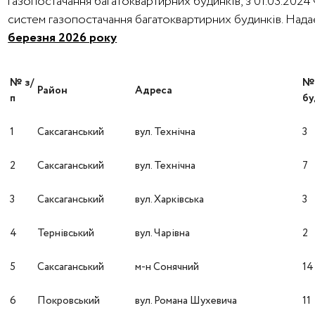
газопостачання багатоквартирних будинків, з 01.03.202
систем газопостачання багатоквартирних будинків. На
березня 2026 року
№ з/
Район
Адреса
п
бу
1
Саксаганський
вул. Технічна
3
2
Саксаганський
вул. Технічна
7
3
Саксаганський
вул. Харківська
3
4
Тернівський
вул. Чарівна
2
5
Саксаганський
м-н Сонячний
14
6
Покровський
вул. Романа Шухевича
11