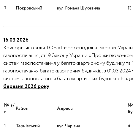
7
Покровський
вул. Романа Шухевича
13
16.03.2026
Криворізька філія ТОВ «Газорозподільні мережі України
газопостачання, ст.19 Закону України «Про житлово-ко
систем газопостачання у багатоквартирному будинку та
газопостачання багатоквартирних будинків, з 01.03.202
систем газопостачання багатоквартирних будинків. На
березня 2026 року
№ з/
Район
Адреса
п
бу
1
Тернівський
вул. Чарівна
4