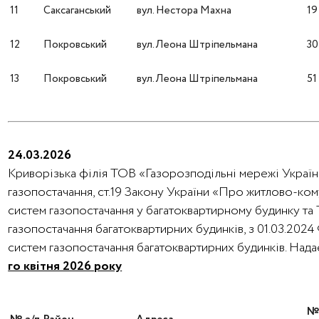
11
Саксаганський
вул. Нестора Махна
19
12
Покровський
вул. Леона Штріпельмана
30
13
Покровський
вул. Леона Штріпельмана
51
24.03.2026
Криворізька філія ТОВ «Газорозподільні мережі України
газопостачання, ст.19 Закону України «Про житлово-ко
систем газопостачання у багатоквартирному будинку та
газопостачання багатоквартирних будинків, з 01.03.202
систем газопостачання багатоквартирних будинків. На
го квітня 2026 року