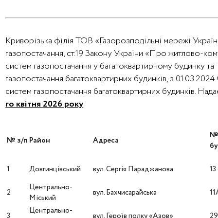
Криворізька філія ТОВ «Газорозподільні мережі України
газопостачання, ст.19 Закону України «Про житлово-ко
систем газопостачання у багатоквартирному будинку та
газопостачання багатоквартирних будинків, з 01.03.202
систем газопостачання багатоквартирних будинків. На
го квітня 2026 року
№ з/п
Район
Адреса
бу
1
Довгинцівський
вул. Сергія Параджанова
13
Центрально-
2
вул. Бахчисарайська
11
Міський
Центрально-
3
вул. Героїв полку «Азов»
2