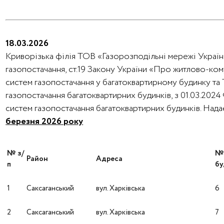
18.03.2026
Криворізька філія ТОВ «Газорозподільні мережі України
газопостачання, ст.19 Закону України «Про житлово-ко
систем газопостачання у багатоквартирному будинку та
газопостачання багатоквартирних будинків, з 01.03.202
систем газопостачання багатоквартирних будинків. На
березня 2026 року
№ з/
Район
Адреса
п
бу
1
Саксаганський
вул. Харківська
6
2
Саксаганський
вул. Харківська
7