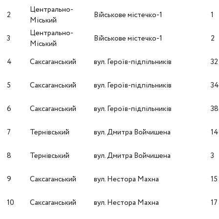
Центрально-
2
Військове містечко-1
1
Міський
Центрально-
3
Військове містечко-1
2
Міський
4
Саксаганський
вул. Героїв-підпільників
32
5
Саксаганський
вул. Героїв-підпільників
3
6
Саксаганський
вул. Героїв-підпільників
38
7
Тернівський
вул. Дмитра Войчишена
14
8
Тернівський
вул. Дмитра Войчишена
3
9
Саксаганський
вул. Нестора Махна
15
10
Саксаганський
вул. Нестора Махна
17