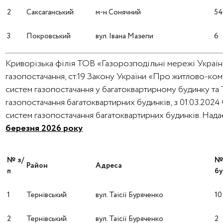
2
Саксаганський
м-н Сонячний
5
3
Покровський
вул. Івана Мазепи
6
Криворізька філія ТОВ «Газорозподільні мережі України
газопостачання, ст.19 Закону України «Про житлово-ко
систем газопостачання у багатоквартирному будинку та
газопостачання багатоквартирних будинків, з 01.03.202
систем газопостачання багатоквартирних будинків. На
березня 2026 року
№ з/
Район
Адреса
п
бу
1
Тернівський
вул. Таісії Буряченко
10
2
Тернівський
вул. Таісії Буряченко
2