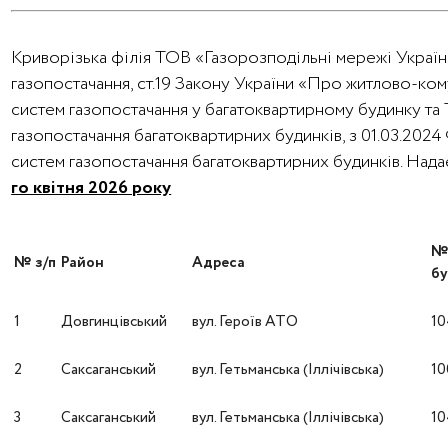
Криворізька філія ТОВ «Газорозподільні мережі України
газопостачання, ст.19 Закону України «Про житлово-ко
систем газопостачання у багатоквартирному будинку та
газопостачання багатоквартирних будинків, з 01.03.202
систем газопостачання багатоквартирних будинків. На
го квітня 2026 року
№ з/п
Район
Адреса
бу
1
Довгинцівський
вул. Героїв АТО
10
2
Саксаганський
вул. Гетьманська (Іллічівська)
10
3
Саксаганський
вул. Гетьманська (Іллічівська)
10