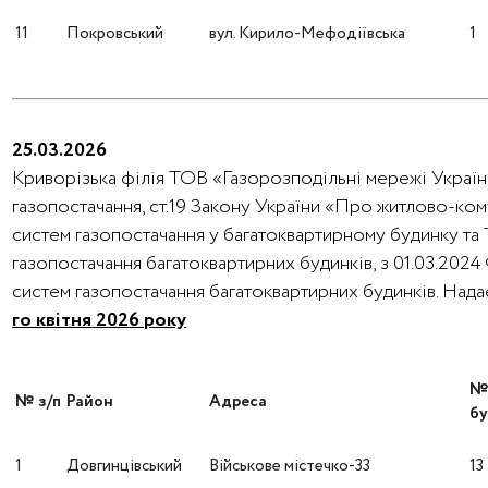
11
Покровський
вул. Кирило-Мефодіївська
1
25.03.2026
Криворізька філія ТОВ «Газорозподільні мережі України
газопостачання, ст.19 Закону України «Про житлово-ко
систем газопостачання у багатоквартирному будинку та
газопостачання багатоквартирних будинків, з 01.03.202
систем газопостачання багатоквартирних будинків. На
го квітня 2026 року
№ з/п
Район
Адреса
бу
1
Довгинцівський
Військове містечко-33
13