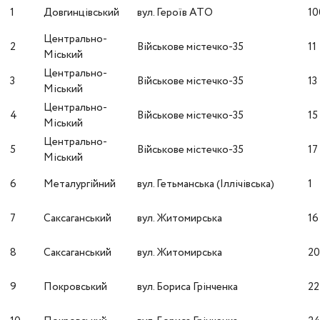
1
Довгинцівський
вул. Героїв АТО
10
Центрально-
2
Військове містечко-35
11
Міський
Центрально-
3
Військове містечко-35
13
Міський
Центрально-
4
Військове містечко-35
15
Міський
Центрально-
5
Військове містечко-35
17
Міський
6
Металургійний
вул. Гетьманська (Іллічівська)
1
7
Саксаганський
вул. Житомирська
16
8
Саксаганський
вул. Житомирська
2
9
Покровський
вул. Бориса Грінченка
22