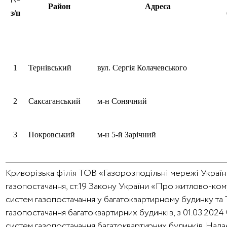
№
Район
Адреса
з/п
1
Тернівський
вул. Сергія Колачевського
2
Саксаганський
м-н Сонячний
3
Покровський
м-н 5-й Зарічний
Криворізька філія ТОВ «Газорозподільні мережі України
газопостачання, ст.19 Закону України «Про житлово-ко
систем газопостачання у багатоквартирному будинку та
газопостачання багатоквартирних будинків, з 01.03.202
систем газопостачання багатоквартирних будинків. На