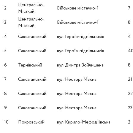
Центрально-
2
Військове містечко-1
7
Міський
Центрально-
3
Військове містечко-1
8
Міський
4
Саксаганський
вул. Героїв-підпільників
4
5
Саксаганський
вул. Героїв-підпільників
4
6
Тернівський
вул. Дмитра Войчишена
8
7
Саксаганський
вул. Нестора Махна
21
8
Саксаганський
вул. Нестора Махна
22
9
Саксаганський
вул. Нестора Махна
23
10
Покровський
вул. Кирило-Мефодіївська
2