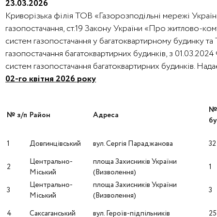
23.03.2026
Криворізька філія ТОВ «Газорозподільні мережі України
газопостачання, ст.19 Закону України «Про житлово-ко
систем газопостачання у багатоквартирному будинку та
газопостачання багатоквартирних будинків, з 01.03.202
систем газопостачання багатоквартирних будинків. Над
02-го квітня 2026 року
№ з/п
Район
Адреса
бу
1
Довгинцівський
вул. Сергія Параджанова
32
Центрально-
площа Захисників України
2
1
Міський
(Визволення)
Центрально-
площа Захисників України
3
3
Міський
(Визволення)
4
Саксаганський
вул. Героїв-підпільників
25