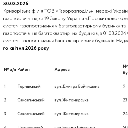
30.03.2026
Криворізька філія ТОВ «Газорозподільні мережі України
газопостачання, ст.19 Закону України «Про житлово-ко
систем газопостачання у багатоквартирному будинку та
газопостачання багатоквартирних будинків, з 01.03.202
систем газопостачання багатоквартирних будинків. На
го квітня 2026 року
№ з/п
Район
Адреса
бу
1
Тернівський
вул. Дмитра Войчишена
9
2
Саксаганський
вул. Житомирська
23
3
Саксаганський
вул. Житомирська
2
4
Покровський
вул. Бориса Грінченка
50