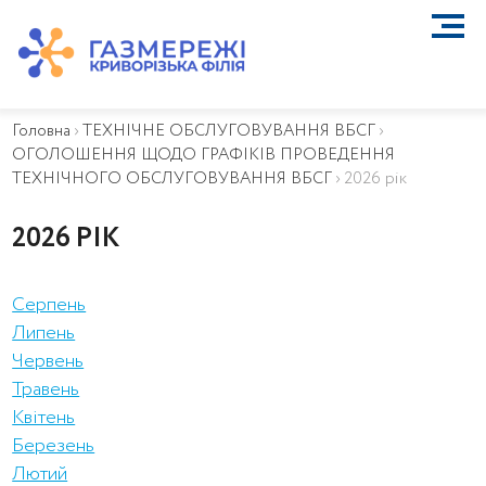
ПРО КОМПАНІЮ
ТЕХНІЧНЕ ОБСЛУГОВУВАННЯ ВБСГ
Головна
›
ТЕХНІЧНЕ ОБСЛУГОВУВАННЯ ВБСГ
›
ВАЖЛИВА ІНФОРМАЦІЯ
ОГОЛОШЕННЯ ЩОДО ГРАФІКІВ ПРОВЕДЕННЯ
КОНТАКТИ
ТЕХНІЧНОГО ОБСЛУГОВУВАННЯ ВБСГ
›
2026 рік
КАР’ЄРА
ПРИЄДНАННЯ
2026 РІК
Біометан
КГУ
Серпень
ОСОБИСТИЙ КАБІНЕТ
Липень
Червень
Травень
Квітень
Березень
Лютий