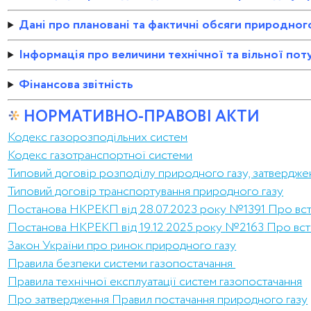
Дані про плановані та фактичні обсяги природног
Інформація про величини технічної та вільної пот
Фінансова звітність
НОРМАТИВНО-ПРАВОВІ АКТИ
Кодекс газорозподільних систем
Кодекс газотранспортної системи
Типовий договір розподілу природного газу, затверд
Типовий договір транспортування природного газу
Постанова НКРЕКП від 28.07.2023 року №1391 Про вста
Постанова НКРЕКП від 19.12.2025 року
№2163
Про вста
Закон України про ринок природного газу
Правила безпеки системи газопостачання
Правила технічної експлуатації систем газопостачання
Про затвердження Правил постачання природного газу