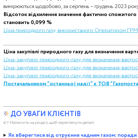
вимірюються щодобово, за серпень – грудень 2023 року
Відсоток відхилення значення фактично спожитого 
становить 0,099 %
Ціна природного газу, використаного Оператором ГРМ дл
Ціна закупівлі природного газу для визначення вар
Ціна-закупівлі-природного-газу-для-визначення-варто
Ціна-закупівлі-природного-газу-для-визначення-варто
Ціна-закупівлі-природного-газу-для-визначення-ва
Постачальником “останньої надії” є ТОВ “Газопоста
ДО УВАГИ КЛІЄНТІВ
👉 Натисніть на розділ, щоб переглянути деталі
Як вберегтися від отруєння чадним газом: поради 