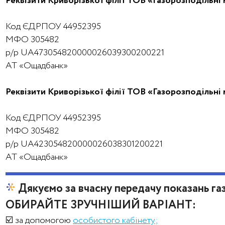
Реквізити Криворізької філії ТОВ «Газорозподільні 
Код ЄДРПОУ 44952395
МФО 305482
р/р UA473054820000026039300200221
АТ «Ощадбанк»
Реквізити Криворізької філії ТОВ «Газорозподільні 
Код ЄДРПОУ 44952395
МФО 305482
р/р UA423054820000026038301200221
АТ «Ощадбанк»
Дякуємо за вчасну передачу показань газ
ОБИРАЙТЕ ЗРУЧНІШИЙ ВАРІАНТ:
☑️ за допомогою
особистого кабінету;