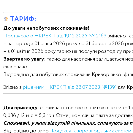
ТАРИФ:
До уваги
непобутових споживачів
!
Постановою НКРЕКП від 19.12.2025 № 2163
змінено та
– на період з 01 січня 2026 року до 31 березня 2026 р
– з 01 квітня 2026 року тариф на послуги розподілу пр
Звертаємо увагу
: тариф для населення залишається нез
скасовано.
Відповідно для побутових споживачів Криворізької філі
Згідно з
рішенням НКРЕКП від 28.07.2023 №1391
для Кри
Для прикладу:
споживач із газовою плитою спожив з 1 ж
0,636 / 12 міс = 5,3 грн. Отже, щомісячна плата за достав
Споживачі, у яких відсутній лічильник, сплачують за
Відповідно до вимог
Кодексу газорозподільних систем