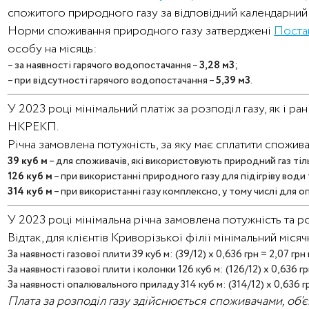
спожитого природного газу за відповідний календарний 
Норми споживання природного газу затверджені
Поста
особу на місяць:
– за наявності гарячого водопостачання –
3,28 м3
;
– при відсутності гарячого водопостачання –
5,39 м3
.
У 2023 році мінімальний платіж за розподіл газу, як і 
НКРЕКП.
Річна замовлена потужність, за яку має сплатити спожив
39 куб м
– для споживачів, які використовують природний газ тіль
126 куб м
– при використанні природного газу для підігріву води 
314 куб м
– при використанні газу комплексно, у тому числі для о
У 2023 році мінімальна річна замовлена потужність та р
Відтак, для клієнтів Криворізької філії мінімальний міся
За наявності газової плити 39 куб м: (39/12) х 0,636 грн = 2,07 грн 
За наявності газової плити і колонки 126 куб м: (126/12) х 0,636 гр
За наявності опалювального приладу 314 куб м: (314/12) х 0,636 грн
Плата за розподіл газу здійснюється споживачами, об’є