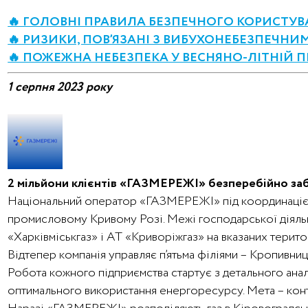
🔥 ГОЛОВНІ ПРАВИЛА БЕЗПЕЧНОГО КОРИСТУ
🔥 РИЗИКИ, ПОВ’ЯЗАНІ З ВИБУХОНЕБЕЗПЕЧН
🔥 ПОЖЕЖНА НЕБЕЗПЕКА У ВЕСНЯНО-ЛІТНІЙ П
1 серпня 2023 року
2 мільйони клієнтів «ГАЗМЕРЕЖІ» безперебійно за
Національний оператор «ГАЗМЕРЕЖІ» під координацією 
промисловому Кривому Розі. Межі господарської діяль
«Харківміськгаз» і АТ «Криворіжгаз» на вказаних терит
Відтепер компанія управляє п’ятьма філіями – Кропивн
Робота кожного підприємства стартує з детального аналі
оптимального використання енергоресурсу. Мета – конт