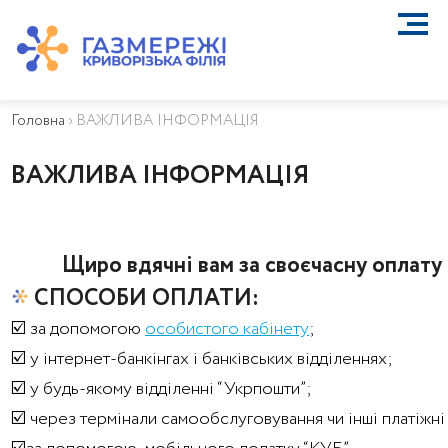
ПРО КОМПАНІЮ
ТЕХНІЧНЕ ОБСЛУГОВУВАННЯ ВБСГ
Головна
›
ВАЖЛИВА ІНФОРМАЦІЯ
ВАЖЛИВА ІНФОРМАЦІЯ
КОНТАКТИ
ВАЖЛИВА ІНФОРМАЦІЯ
КАР’ЄРА
ПРИЄДНАННЯ
Біометан
Щиро вдячні вам за своєчасну оплату 
КГУ
СПОСОБИ ОПЛАТИ:
ОСОБИСТИЙ КАБІНЕТ
☑️ за допомогою
особистого кабінету
;
☑️ у інтернет-банкінгах і банківських відділеннях;
☑️ у будь-якому відділенні “Укрпошти”;
☑️ через термінали самообслуговування чи інші платіжні