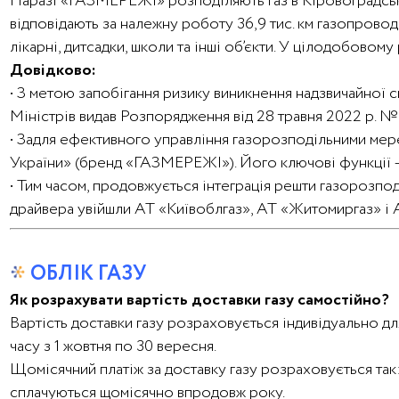
Наразі «ГАЗМЕРЕЖІ» розподіляють газ в Кіровоградській
відповідають за належну роботу 36,9 тис. км газопрово
лікарні, дитсадки, школи та інші об’єкти. У цілодобово
Довідково:
• З метою запобігання ризику виникнення надзвичайної с
Міністрів видав Розпорядження від 28 травня 2022 р. № 
• Задля ефективного управління газорозподільними мер
України» (бренд «ГАЗМЕРЕЖІ»). Його ключові функції – 
• Тим часом, продовжується інтеграція решти газорозпо
драйвера увійшли АТ «Київоблгаз», АТ «Житомиргаз» і А
ОБЛІК ГАЗУ
Як розрахувати вартість доставки газу самостійно?
Вартість доставки газу розраховується індивідуально дл
часу з 1 жовтня по 30 вересня.
Щомісячний платіж за доставку газу розраховується так: с
сплачуються щомісячно впродовж року.