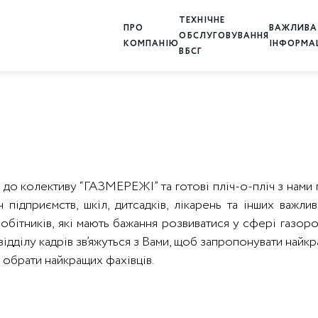
ТЕХНІЧНЕ
ПРО
ВАЖЛИВА
ОБСЛУГОВУВАННЯ
КОМПАНІЮ
ІНФОРМА
ВБСГ
 до колективу “ГАЗМЕРЕЖІ” та готові пліч-о-пліч з нами
 підприємств, шкіл, дитсадків, лікарень та інших важлив
робітників, які мають бажання розвиватися у сфері газо
ки відділу кадрів зв’яжуться з Вами, щоб запропонувати най
 обрати найкращих фахівців.