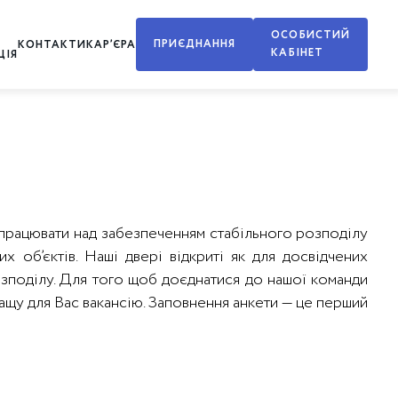
ОСОБИСТИЙ
ПРИЄДНАННЯ
КОНТАКТИ
КАР’ЄРА
КАБІНЕТ
ЦІЯ
 працювати над забезпеченням стабільного розподілу
их об’єктів. Наші двері відкриті як для досвідчених
розподілу. Для того щоб доєднатися до нашої команди
кращу для Вас вакансію. Заповнення анкети — це перший