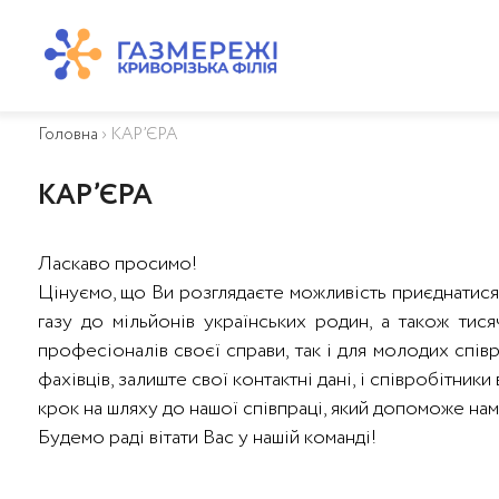
ПРО КОМПАНІЮ
ТЕХНІЧНЕ ОБСЛУГОВУВАННЯ ВБСГ
Головна
›
КАР’ЄРА
ВАЖЛИВА ІНФОРМАЦІЯ
КОНТАКТИ
КАР’ЄРА
КАР’ЄРА
ПРИЄДНАННЯ
Ласкаво просимо!
Біометан
Цінуємо, що Ви розглядаєте можливість приєднатися
КГУ
газу до мільйонів українських родин, а також тисяч
ОСОБИСТИЙ КАБІНЕТ
професіоналів своєї справи, так і для молодих спів
фахівців, залиште свої контактні дані, і співробітни
крок на шляху до нашої співпраці, який допоможе нам
Будемо раді вітати Вас у нашій команді!