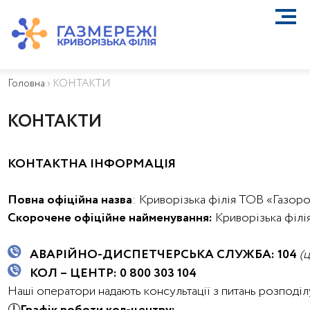
ПРО КОМПАНІЮ
ТЕХНІЧНЕ ОБСЛУГОВУВАННЯ ВБСГ
Головна
›
КОНТАКТИ
ВАЖЛИВА ІНФОРМАЦІЯ
КОНТАКТИ
КОНТАКТИ
КАР’ЄРА
ПРИЄДНАННЯ
КОНТАКТНА ІНФОРМАЦІЯ
Біометан
КГУ
Повна офіційна назва
: Криворізька філія ТОВ «Газор
ОСОБИСТИЙ КАБІНЕТ
Скорочене офіційне найменування:
Криворізька філія
АВАРІЙНО-ДИСПЕТЧЕРСЬКА СЛУЖБА:
104
(
КОЛ – ЦЕНТР: 0 800 303 104
Наші оператори надають консультації з питань розподіл