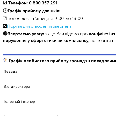
☑️ Телефон: 0 800 357 291
🕛
Графік прийому дзвінків:
☑️ понеділок – п’ятниця: з 9:00 до 18:00
☑️
Портал для створення звернень
🔴Звертаємо увагу:
якщо Вам відомо про
конфлікт інт
порушення у сфері етики чи комплаєнсу,
повідомте на
Графік особистого прийому громадян посадовим
Посада
В. о. директора
Головний інженер