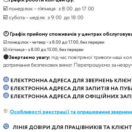
🕛
Графік роботи кол-центру:
☑️ понеділок – п’ятниця: з 8:00 до 17:00
☑️ субота – неділя: з 9:00 до 18:00
🕛 Графік прийому споживачів у центрах обслуговува
☑️ понеділок – четвер – з 8.00 до 17.00, без перерви
☑️ п’ятниця – з 8.00 до 15.00, без перерви
🔴Звертаємо увагу:
під час повітряної тривоги наші ко
дотримання безпекових вимог. Перепрошуємо за незручн
ЕЛЕКТРОННА АДРЕСА ДЛЯ ЗВЕРНЕНЬ КЛІЄН
ЕЛЕКТРОННА АДРЕСА ДЛЯ ЗАПИТІВ НА ПУ
ЕЛЕКТРОННА АДРЕСА ДЛЯ ОФІЦІЙНИХ ЗАП
Особливості реєстрації та опрацювання зверне
ЛІНІЯ ДОВІРИ ДЛЯ ПРАЦІВНИКІВ ТА КЛІЄНТ