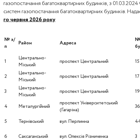
газопостачання багатоквартирних будинків, з 01.03.202
систем газопостачання багатоквартирних будинків. На
го червня 2026 року
№ з/
Район
Адреса
п
бу
Центрально-
1
проспект Центральний
15
Міський
Центрально-
2
проспект Центральний
17
Міський
Центрально-
3
проспект Центральний
19
Міський
проспект Університетський
4
Металургійний
3
(Гагаріна)
5
Тернівський
вул. Перлинна
4
6
Саксаганський
вул. Олексія Різниченка
3