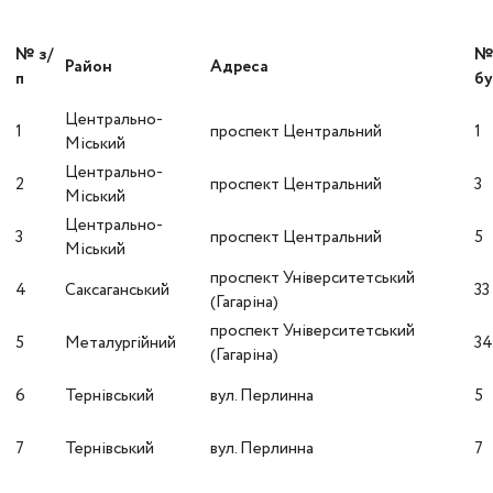
№ з/
Район
Адреса
п
бу
Центрально-
1
проспект Центральний
1
Міський
Центрально-
2
проспект Центральний
3
Міський
Центрально-
3
проспект Центральний
5
Міський
проспект Університетський
4
Саксаганський
33
(Гагаріна)
проспект Університетський
5
Металургійний
3
(Гагаріна)
6
Тернівський
вул. Перлинна
5
7
Тернівський
вул. Перлинна
7