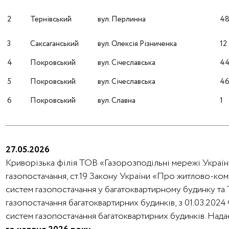
2
Тернівський
вул. Перлинна
4
3
Саксаганський
вул. Олексія Різниченка
12
4
Покровський
вул. Січеславська
4
5
Покровський
вул. Січеславська
4
6
Покровський
вул. Славна
1
27.05.2026
Криворізька філія ТОВ «Газорозподільні мережі України
газопостачання, ст.19 Закону України «Про житлово-ко
систем газопостачання у багатоквартирному будинку та
газопостачання багатоквартирних будинків, з 01.03.202
систем газопостачання багатоквартирних будинків. На