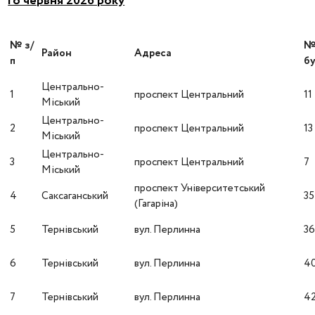
го червня 2026 року
№ з/
Район
Адреса
п
бу
Центрально-
1
проспект Центральний
11
Міський
Центрально-
2
проспект Центральний
13
Міський
Центрально-
3
проспект Центральний
7
Міський
проспект Університетський
4
Саксаганський
35
(Гагаріна)
5
Тернівський
вул. Перлинна
3
6
Тернівський
вул. Перлинна
4
7
Тернівський
вул. Перлинна
4