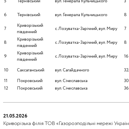
5
Тернівський
вул. Генерала Кульчицького
3
6
Тернівський
вул. Генерала Кульчицького
8
Криворізький
7
с. Лозуватка-Зарічний, вул. Миру
7
південний
Криворізький
8
с. Лозуватка-Зарічний, вул. Миру
8
південний
Криворізький
9
с. Лозуватка-Зарічний, вул. Миру
16
південний
10
Саксаганський
вул. Сагайдачного
3
11
Покровський
вул. Січеславська
30
12
Покровський
вул. Січеславська
36
21.05.2026
Криворізька філія ТОВ «Газорозподільні мережі України