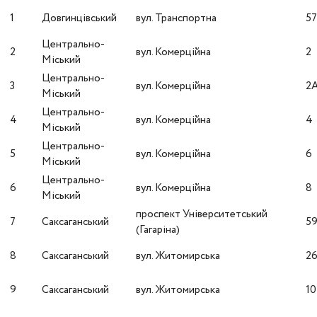
1
Довгинцівський
вул. Транспортна
5
Центрально-
2
вул. Комерційна
2
Міський
Центрально-
3
вул. Комерційна
2
Міський
Центрально-
4
вул. Комерційна
4
Міський
Центрально-
5
вул. Комерційна
6
Міський
Центрально-
6
вул. Комерційна
8
Міський
проспект Університетський
7
Саксаганський
5
(Гагаріна)
8
Саксаганський
вул. Житомирська
2
9
Саксаганський
вул. Житомирська
10