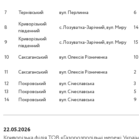
7
Тернівський
вул. Перлинна
6
Криворізький
8
с. Лозуватка-Зарічний, вул. Миру
14
південний
Криворізький
9
с. Лозуватка-Зарічний, вул. Миру
15
південний
10
Саксаганський
вул. Олексія Різниченка
10
11
Саксаганський
вул. Олексія Різниченка
2
12
Покровський
вул. Січеславська
3
13
Покровський
вул. Січеславська
5
14
Покровський
вул. Січеславська
9
22.05.2026
Криворізька філія ТОВ «Газорозподільні мережі України