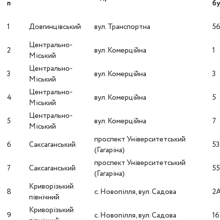
п
бу
1
Довгинцівський
вул. Транспортна
5
Центрально-
2
вул. Комерційна
1
Міський
Центрально-
3
вул. Комерційна
3
Міський
Центрально-
4
вул. Комерційна
5
Міський
Центрально-
5
вул. Комерційна
7
Міський
проспект Університетський
6
Саксаганський
53
(Гагаріна)
проспект Університетський
7
Саксаганський
5
(Гагаріна)
Криворізький
8
с. Новопілля, вул. Садова
2
північний
Криворізький
9
с. Новопілля, вул. Садова
16