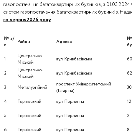
газопостачання багатоквартирних будинків, з 01.03.202
систем газопостачання багатоквартирних будинків. На
го червня2026 року
№ з/
Район
Адреса
п
бу
Центрально-
1
вул. Кривбасівська
6
Міський
Центрально-
2
вул. Кривбасівська
6
Міський
проспект Університетський
3
Металургійний
30
(Гагаріна)
4
Тернівський
вул. Перлинна
12
5
Тернівський
вул. Перлинна
2
6
Тернівський
вул. Перлинна
8