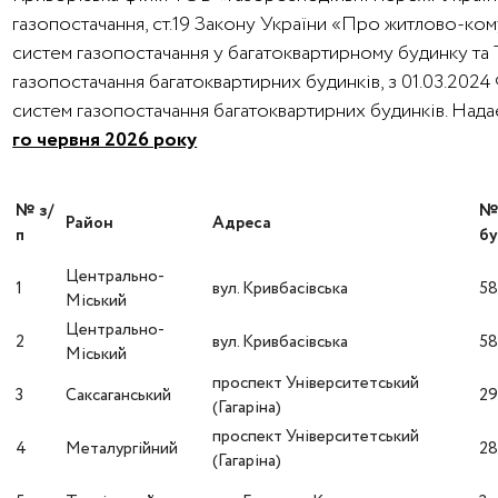
газопостачання, ст.19 Закону України «Про житлово-ко
систем газопостачання у багатоквартирному будинку та
газопостачання багатоквартирних будинків, з 01.03.202
систем газопостачання багатоквартирних будинків. На
го червня 2026 року
№ з/
Район
Адреса
п
бу
Центрально-
1
вул. Кривбасівська
5
Міський
Центрально-
2
вул. Кривбасівська
5
Міський
проспект Університетський
3
Саксаганський
2
(Гагаріна)
проспект Університетський
4
Металургійний
2
(Гагаріна)