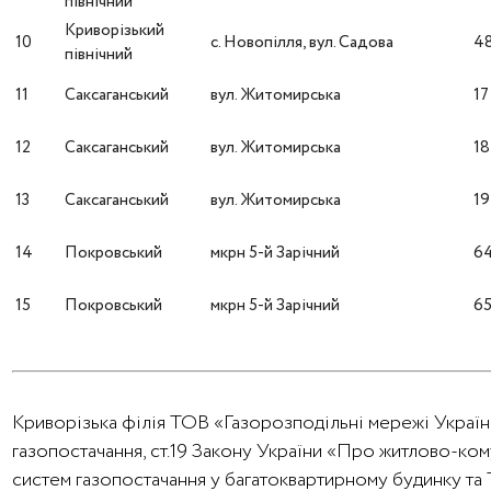
північний
Криворізький
10
с. Новопілля, вул. Садова
4
північний
11
Саксаганський
вул. Житомирська
17
12
Саксаганський
вул. Житомирська
18
13
Саксаганський
вул. Житомирська
19
14
Покровський
мкрн 5-й Зарічний
6
15
Покровський
мкрн 5-й Зарічний
6
Криворізька філія ТОВ «Газорозподільні мережі України
газопостачання, ст.19 Закону України «Про житлово-ко
систем газопостачання у багатоквартирному будинку та