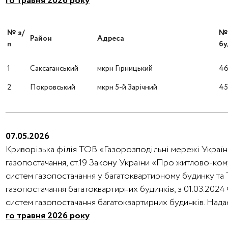
го травня 2026 року
№ з/
Район
Адреса
п
бу
1
Саксаганський
мкрн Гірницький
4
2
Покровський
мкрн 5-й Зарічний
4
07.05.2026
Криворізька філія ТОВ «Газорозподільні мережі України
газопостачання, ст.19 Закону України «Про житлово-ко
систем газопостачання у багатоквартирному будинку та
газопостачання багатоквартирних будинків, з 01.03.202
систем газопостачання багатоквартирних будинків. На
го травня 2026 року