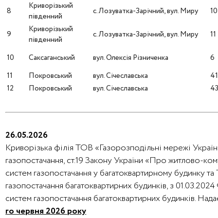
Криворізький
8
с. Лозуватка-Зарічний, вул. Миру
10
південний
Криворізький
9
с. Лозуватка-Зарічний, вул. Миру
11
південний
10
Саксаганський
вул. Олексія Різниченка
6
11
Покровський
вул. Січеславська
4
12
Покровський
вул. Січеславська
4
26.05.2026
Криворізька філія ТОВ «Газорозподільні мережі України
газопостачання, ст.19 Закону України «Про житлово-ко
систем газопостачання у багатоквартирному будинку та
газопостачання багатоквартирних будинків, з 01.03.202
систем газопостачання багатоквартирних будинків. На
го червня 2026 року