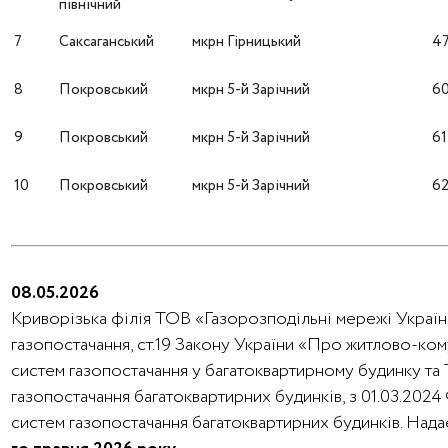
північний
7
Саксаганський
мкрн Гірницький
4
8
Покровський
мкрн 5-й Зарічний
6
9
Покровський
мкрн 5-й Зарічний
61
10
Покровський
мкрн 5-й Зарічний
6
08.05.2026
Криворізька філія ТОВ «Газорозподільні мережі України
газопостачання, ст.19 Закону України «Про житлово-ко
систем газопостачання у багатоквартирному будинку та
газопостачання багатоквартирних будинків, з 01.03.202
систем газопостачання багатоквартирних будинків. На