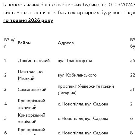
газопостачання багатоквартирних будинків, з 01.03.202
систем газопостачання багатоквартирних будинків. На
го травня 2026 року
№ з/
Район
Адреса
п
бу
1
Довгинцівський
вул. Транспортна
5
Центрально-
2
вул. Кобилянського
22
Міський
проспект Університетський
3
Саксаганський
51
(Гагаріна)
Криворізький
4
с. Новопілля, вул. Садова
2
північний
Криворізький
5
с. Новопілля, вул. Садова
6
північний
Криворізький
6
с. Новопілля, вул. Садова
8