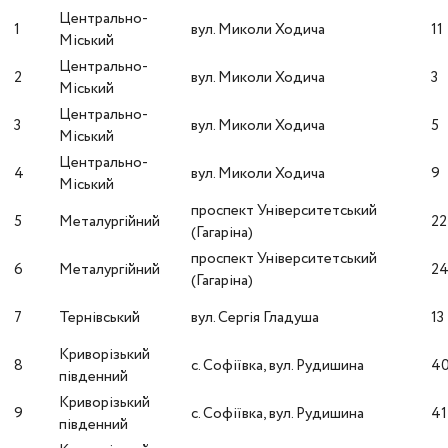
Центрально-
1
вул. Миколи Ходича
11
Міський
Центрально-
2
вул. Миколи Ходича
3
Міський
Центрально-
3
вул. Миколи Ходича
5
Міський
Центрально-
4
вул. Миколи Ходича
9
Міський
проспект Університетський
5
Металургійний
22
(Гагаріна)
проспект Університетський
6
Металургійний
2
(Гагаріна)
7
Тернівський
вул. Сергія Гладуша
13
Криворізький
8
с. Софіївка, вул. Рудишина
4
південний
Криворізький
9
с. Софіївка, вул. Рудишина
41
південний