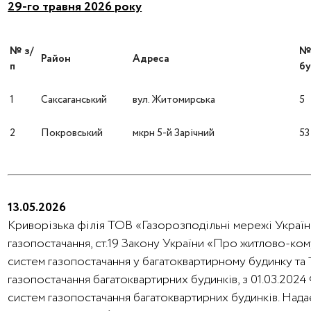
29-го травня 2026 року
№ з/
Район
Адреса
п
бу
1
Саксаганський
вул. Житомирська
5
2
Покровський
мкрн 5-й Зарічний
53
13.05.2026
Криворізька філія ТОВ «Газорозподільні мережі України
газопостачання, ст.19 Закону України «Про житлово-ко
систем газопостачання у багатоквартирному будинку та
газопостачання багатоквартирних будинків, з 01.03.202
систем газопостачання багатоквартирних будинків. Над