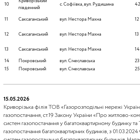
Криворізький
10
с. Софіївка, вул. Рудишина
4
південний
11
Саксаганський
вул. Нестора Махна
12
12
Саксаганський
вул. Нестора Махна
13
13
Саксаганський
вул. Нестора Махна
14
14
Покровський
вул. Січеславська
23
15
Покровський
вул. Січеславська
25
15.05.2026
Криворізька філія ТОВ «Газорозподільні мережі України
газопостачання, ст.19 Закону України «Про житлово-ко
систем газопостачання у багатоквартирному будинку та
газопостачання багатоквартирних будинків, з 01.03.202
систем газопостачання багатоквартирних будинків. На