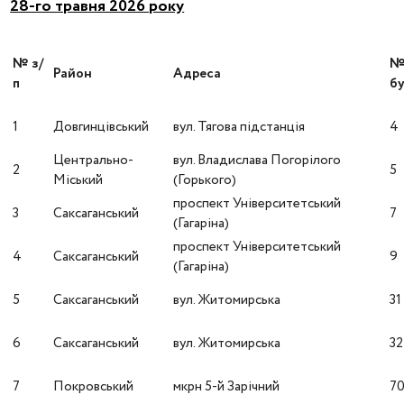
28-го травня 2026 року
№ з/
Район
Адреса
п
бу
1
Довгинцівський
вул. Тягова підстанція
4
Центрально-
вул. Владислава Погорілого
2
5
Міський
(Горького)
проспект Університетський
3
Саксаганський
7
(Гагаріна)
проспект Університетський
4
Саксаганський
9
(Гагаріна)
5
Саксаганський
вул. Житомирська
31
6
Саксаганський
вул. Житомирська
32
7
Покровський
мкрн 5-й Зарічний
7