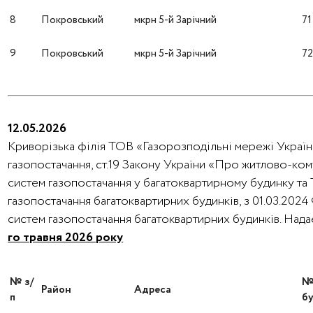
8
Покровський
мкрн 5-й Зарічний
71
9
Покровський
мкрн 5-й Зарічний
7
12.05.2026
Криворізька філія ТОВ «Газорозподільні мережі України
газопостачання, ст.19 Закону України «Про житлово-ко
систем газопостачання у багатоквартирному будинку та
газопостачання багатоквартирних будинків, з 01.03.202
систем газопостачання багатоквартирних будинків. На
го травня 2026 року
№ з/
Район
Адреса
п
бу