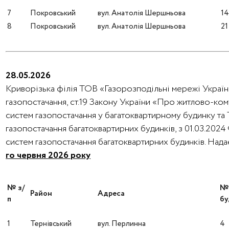
7
Покровський
вул. Анатолія Шершньова
1
8
Покровський
вул. Анатолія Шершньова
21
28.05.2026
Криворізька філія ТОВ «Газорозподільні мережі України
газопостачання, ст.19 Закону України «Про житлово-ко
систем газопостачання у багатоквартирному будинку та
газопостачання багатоквартирних будинків, з 01.03.202
систем газопостачання багатоквартирних будинків. На
го червня 2026 року
№ з/
Район
Адреса
п
бу
1
Тернівський
вул. Перлинна
4