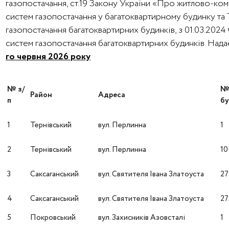
газопостачання, ст.19 Закону України «Про житлово-ко
систем газопостачання у багатоквартирному будинку та
газопостачання багатоквартирних будинків, з 01.03.202
систем газопостачання багатоквартирних будинків. На
го червня 2026 року
№ з/
Район
Адреса
п
бу
1
Тернівський
вул. Перлинна
1
2
Тернівський
вул. Перлинна
10
3
Саксаганський
вул. Святителя Івана Златоуста
27
4
Саксаганський
вул. Святителя Івана Златоуста
2
5
Покровський
вул. Захисників Азовсталі
1