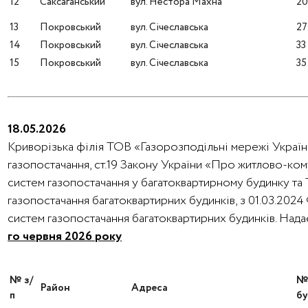
12
Саксаганський
вул. Нестора Махна
2
13
Покровський
вул. Січеславська
27
14
Покровський
вул. Січеславська
33
15
Покровський
вул. Січеславська
35
18.05.2026
Криворізька філія ТОВ «Газорозподільні мережі України
газопостачання, ст.19 Закону України «Про житлово-ко
систем газопостачання у багатоквартирному будинку та
газопостачання багатоквартирних будинків, з 01.03.202
систем газопостачання багатоквартирних будинків. На
го червня 2026 року
№ з/
Район
Адреса
п
бу