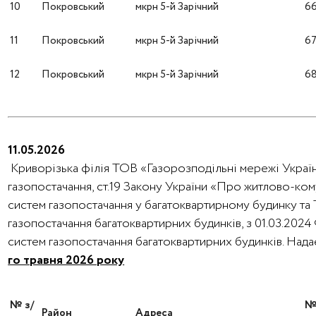
10
Покровський
мкрн 5-й Зарічний
6
11
Покровський
мкрн 5-й Зарічний
6
12
Покровський
мкрн 5-й Зарічний
6
11.05.2026
Криворізька філія ТОВ «Газорозподільні мережі Україн
газопостачання, ст.19 Закону України «Про житлово-ко
систем газопостачання у багатоквартирному будинку та
газопостачання багатоквартирних будинків, з 01.03.202
систем газопостачання багатоквартирних будинків. На
го травня 2026 року
№ з/
Район
Адреса