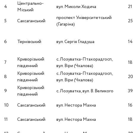
Центрально-
4
вул. Миколи Ходича
21
Міський
проспект Університетський
5
Саксаганський
25
(Гагаріна)
6
Тернівський
вул. Сергія Гладуша
14
Криворізький
с. Лозуватка-Птахорадгосп,
7
18
південний
вул. Віри (Чкалова)
Криворізький
с. Лозуватка-Птахорадгосп,
8
2
південний
вул. Віри (Чкалова)
Криворізький
9
с. Лозуватка, вул. В. Великого
3
південний
10
Саксаганський
вул. Нестора Махна
16
11
Саксаганський
вул. Нестора Махна
18