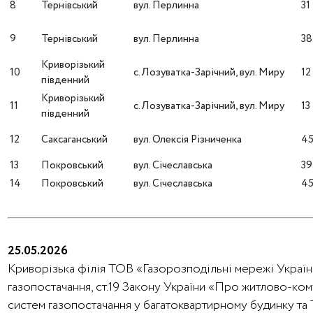
8
Тернівський
вул. Перлинна
31
9
Тернівський
вул. Перлинна
38
Криворізький
10
с. Лозуватка-Зарічний, вул. Миру
12
південний
Криворізький
11
с. Лозуватка-Зарічний, вул. Миру
13
південний
12
Саксаганський
вул. Олексія Різниченка
4
13
Покровський
вул. Січеславська
39
14
Покровський
вул. Січеславська
4
25.05.2026
Криворізька філія ТОВ «Газорозподільні мережі України
газопостачання, ст.19 Закону України «Про житлово-ко
систем газопостачання у багатоквартирному будинку та