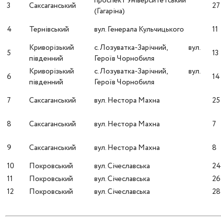
проспект Університетський
3
Саксаганський
27
(Гагаріна)
4
Тернівський
вул. Генерала Кульчицького
11
Криворізький
с. Лозуватка-Зарічний, вул.
5
13
південний
Героїв Чорнобиля
Криворізький
с. Лозуватка-Зарічний, вул.
6
14
південний
Героїв Чорнобиля
7
Саксаганський
вул. Нестора Махна
25
8
Саксаганський
вул. Нестора Махна
7
9
Саксаганський
вул. Нестора Махна
8
10
Покровський
вул. Січеславська
2
11
Покровський
вул. Січеславська
26
12
Покровський
вул. Січеславська
28