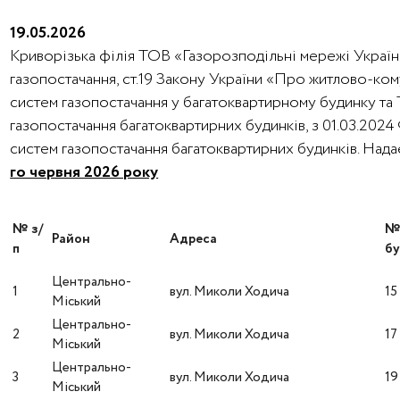
19.05.2026
Криворізька філія ТОВ «Газорозподільні мережі України
газопостачання, ст.19 Закону України «Про житлово-ко
систем газопостачання у багатоквартирному будинку та
газопостачання багатоквартирних будинків, з 01.03.202
систем газопостачання багатоквартирних будинків. На
го червня 2026 року
№ з/
Район
Адреса
п
бу
Центрально-
1
вул. Миколи Ходича
15
Міський
Центрально-
2
вул. Миколи Ходича
17
Міський
Центрально-
3
вул. Миколи Ходича
19
Міський