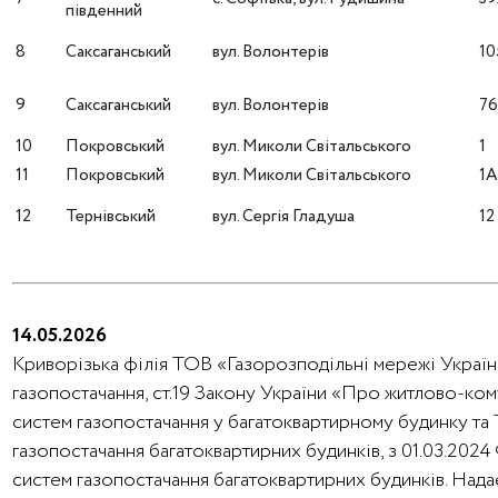
південний
8
Саксаганський
вул. Волонтерів
10
9
Саксаганський
вул. Волонтерів
7
10
Покровський
вул. Миколи Світальського
1
11
Покровський
вул. Миколи Світальського
1
12
Тернівський
вул. Сергія Гладуша
12
14.05.2026
Криворізька філія ТОВ «Газорозподільні мережі України
газопостачання, ст.19 Закону України «Про житлово-ко
систем газопостачання у багатоквартирному будинку та
газопостачання багатоквартирних будинків, з 01.03.202
систем газопостачання багатоквартирних будинків. Над