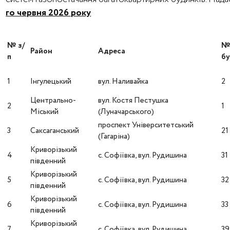
го червня 2026 року
№ з/
Район
Адреса
п
бу
1
Інгулецький
вул. Наливайка
2
Центрально-
вул. Костя Пестушка
2
1
Міський
(Луначарського)
проспект Університетський
3
Саксаганський
21
(Гагаріна)
Криворізький
4
с. Софіївка, вул. Рудишина
31
південний
Криворізький
5
с. Софіївка, вул. Рудишина
32
південний
Криворізький
6
с. Софіївка, вул. Рудишина
33
південний
Криворізький
7
с. Софіївка, вул. Рудишина
3