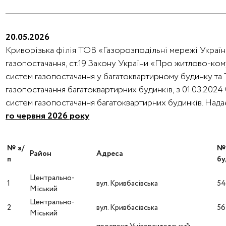
20.05.2026
Криворізька філія ТОВ «Газорозподільні мережі України
газопостачання, ст.19 Закону України «Про житлово-ко
систем газопостачання у багатоквартирному будинку та
газопостачання багатоквартирних будинків, з 01.03.202
систем газопостачання багатоквартирних будинків. На
го червня 2026 року
№ з/
Район
Адреса
п
бу
Центрально-
1
вул. Кривбасівська
5
Міський
Центрально-
2
вул. Кривбасівська
56
Міський