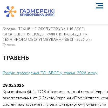
ПРО КОМПАНІЮ
ТЕХНІЧНЕ ОБСЛУГОВУВАННЯ ВБСГ
Головна
›
ТЕХНІЧНЕ ОБСЛУГОВУВАННЯ ВБСГ
›
ВАЖЛИВА ІНФОРМАЦІЯ
ОГОЛОШЕННЯ ЩОДО ГРАФІКІВ ПРОВЕДЕННЯ
КОНТАКТИ
ТЕХНІЧНОГО ОБСЛУГОВУВАННЯ ВБСГ
›
2026 рік
›
КАР’ЄРА
Травень
ПРИЄДНАННЯ
ТРАВЕНЬ
Біометан
КГУ
ОСОБИСТИЙ КАБІНЕТ
Графік-проведення-ТО-ВБСГ-у-травні-2026-року
29.05.2026
Криворізька філія ТОВ «Газорозподільні мережі України
газопостачання, ст.19 Закону України «Про житлово-ко
систем газопостачання у багатоквартирному будинку та