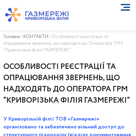
ПРО КОМПАНІЮ
ТЕХНІЧНЕ ОБСЛУГОВУВАННЯ ВБСГ
Головна
›
КОНТАКТИ
›
Особливості реєстрації та
ВАЖЛИВА ІНФОРМАЦІЯ
опрацювання звернень, що надходять до Оператора ГРМ
КОНТАКТИ
“Криворізька філія ГАЗМЕРЕЖІ”
КАР’ЄРА
ПРИЄДНАННЯ
ОСОБЛИВОСТІ РЕЄСТРАЦІЇ ТА
Біометан
ОПРАЦЮВАННЯ ЗВЕРНЕНЬ, ЩО
КГУ
НАДХОДЯТЬ ДО ОПЕРАТОРА ГРМ
ОСОБИСТИЙ КАБІНЕТ
“КРИВОРІЗЬКА ФІЛІЯ ГАЗМЕРЕЖІ”
У Криворізькій філії ТОВ «Газмережі»
організовано та забезпечено вільний доступ до
структурного підрозділу (відділу документування