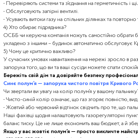
• Перевіряють системи та з’єднання на герметичність і щі
• Обслуговують запірні вентилі.
• Усувають витоки газу на спільних ділянках та повторно
4) Хто обирає підрядника?
ОСББ чи керуюча компанія можуть самостійно обрати бу
укладено з іншими – будинок автоматично обслуговує Кр
5) Чому це критично важливо?
У сучасних умовах навантаження на мережі зросло в рази.
запорука того, що ви та ваші сусіди можете спати спокій
Бережіть свій дім та довіряйте безпеку професіона
Синє полум’я — запорука чистого повітря Кривого Р
Чи звертали ви увагу на колір полум’я у вашому пальнику
• Чисто-синій колір означає, що газ згоряє повністю, ви
• Жовтий або червоний відтінок свідчить про те, що паль
Наші фахівці щодня налаштовують газорегуляторні пункт
баланс тиску. Це не лише економить ваш бюджет, а й зб
Якщо у вас жовтіє полум’я — просто викличте майс