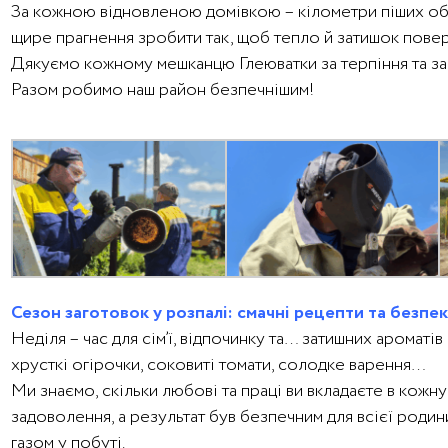
За кожною відновленою домівкою – кілометри піших обх
щире прагнення зробити так, щоб тепло й затишок пове
Дякуємо кожному мешканцю Глеюватки за терпіння та за
Разом робимо наш район безпечнішим!
Сезон заготовок у розпалі: смачні рецепти та безпек
Неділя – час для сім’ї, відпочинку та… затишних ароматів
хрусткі огірочки, соковиті томати, солодке варення…
Ми знаємо, скільки любові та праці ви вкладаєте в кож
задоволення, а результат був безпечним для всієї родин
газом у побуті.