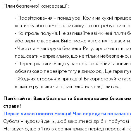
План безпечної консервації:
• Провітрювання – понад усе! Коли на кухні працю
кватирку або ввімкніть витяжку. Газ потребує кисню 
• Контроль полум’я. Не залишайте ввімкнені плити 
або варите варення. Вміст може «втекти» і загасити
• Чистота – запорука безпеки. Регулярно чистіть п
працювати неправильно, що не тільки небезпечно, а
• Перевірка тяги. Якщо у вас встановлений газови
обов’язково перевірте тягу в димоході. Це гарантує
• Жодних сторонніх приладів! Використовуйте газо
вішайте рушники чи інший текстиль над плитою.
Пам’ятайте: Ваша безпека та безпека ваших близьких
страви!
Перше число нового місяця! Час передати показання
Субота – чудовий день, щоб закрити всі дрібні побутові
Нагадуємо, що з 1 по 5 серпня триває період передачі по