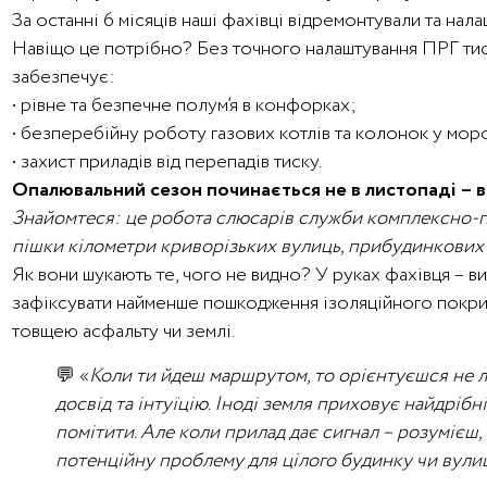
За останні 6 місяців наші фахівці відремонтували та нала
Навіщо це потрібно? Без точного налаштування ПРГ тис
забезпечує:
• рівне та безпечне полум’я в конфорках;
• безперебійну роботу газових котлів та колонок у мор
• захист приладів від перепадів тиску.
Опалювальний сезон починається не в листопаді – ві
Знайомтеся: це робота слюсарів служби комплексно-
пішки кілометри криворізьких вулиць, прибудинкових 
Як вони шукають те, чого не видно? У руках фахівця – в
зафіксувати найменше пошкодження ізоляційного покритт
товщею асфальту чи землі.
💬 «
Коли ти йдеш маршрутом, то орієнтуєшся не л
досвід та інтуїцію. Іноді земля приховує найдріб
помітити. Але коли прилад дає сигнал – розумієш
потенційну проблему для цілого будинку чи вули