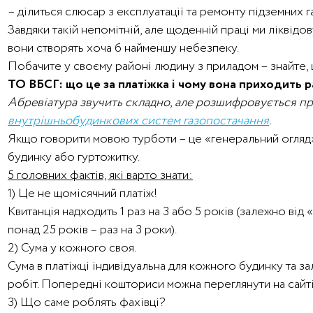
– ділиться слюсар з експлуатації та ремонту підземних 
Завдяки такій непомітній, але щоденній праці ми ліквід
вони створять хоча б найменшу небезпеку.
Побачите у своєму районі людину з приладом – знайте,
ТО ВБСГ: що це за платіжка і чому вона приходить ра
Абревіатура звучить складно, але розшифровується п
внутрішньобудинкових систем газопостачання
.
Якщо говорити мовою турботи – це «генеральний огляд»
будинку або гуртожитку.
5 головних фактів, які варто знати:
1) Це не щомісячний платіж!
Квитанція надходить 1 раз на 3 або 5 років (залежно від «
понад 25 років – раз на 3 роки).
2) Сума у кожного своя.
Сума в платіжці індивідуальна для кожного будинку та зал
робіт. Попередні кошториси можна переглянути на сайт
3) Що саме роблять фахівці?