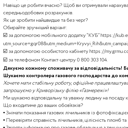
Навіщо це робити вчасно? Щоб ви отримували нарахува
середньодобових розрахунків.
Як це зробити найшвидше та без черг?
Обирайте зручніший варіант:
☑️ за допомогою мобільного додатку “КУБ” https://kub
utm_source=gqr08&utm_medium=Kryvyi_Rih&utm_campai
☑️ за допомогою особистого кабінету https://my.grmu.co
☑️ за телефоном Контакт-центру 0 800 303 104.
Дякуємо кожному споживачу за відповідальність! Б
Шукаємо контролера газового господарства до ком
Хочете мати стабільну роботу, офіційне працевлаштува
запрошуємо у Криворізьку філію «Газмережі»!
Ми шукаємо відповідальну та уважну людину на посаду 
Що входитиме до ваших обов’язків?
▪️ Знімати показання газових лічильників із фотофіксаціє
▪️ Перевіряти справність лічильників, цілісність пломб та
▪️ Звіряти інформацію про газове обладнання з технічн