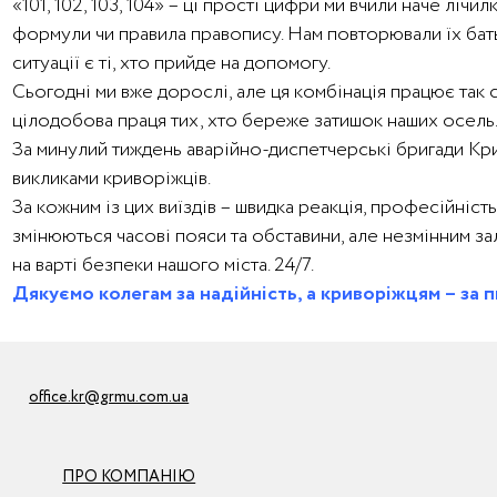
«101, 102, 103, 104» – ці прості цифри ми вчили наче лічи
формули чи правила правопису. Нам повторювали їх батьк
ситуації є ті, хто прийде на допомогу.
Сьогодні ми вже дорослі, але ця комбінація працює так 
цілодобова праця тих, хто береже затишок наших осель
За минулий тиждень аварійно-диспетчерські бригади Крив
викликами криворіжців.
За кожним із цих виїздів – швидка реакція, професійніст
змінюються часові пояси та обставини, але незмінним за
на варті безпеки нашого міста. 24/7.
Дякуємо колегам за надійність, а криворіжцям – за п
office.kr@grmu.com.ua
ПРО КОМПАНІЮ