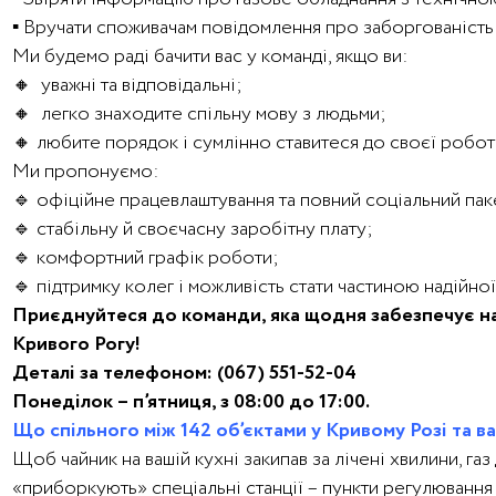
▪️ Вручати споживачам повідомлення про заборгованість
Ми будемо раді бачити вас у команді, якщо ви:
🔸 уважні та відповідальні;
🔸 легко знаходите спільну мову з людьми;
🔸 любите порядок і сумлінно ставитеся до своєї робот
Ми пропонуємо:
🔹 офіційне працевлаштування та повний соціальний пак
🔹 стабільну й своєчасну заробітну плату;
🔹 комфортний графік роботи;
🔹 підтримку колег і можливість стати частиною надійної
Приєднуйтеся до команди, яка щодня забезпечує на
Кривого Рогу!
Деталі за телефоном: (067) 551-52-04
Понеділок – п’ятниця, з 08:00 до 17:00.
Що спільного між 142 об’єктами у Кривому Розі та 
Щоб чайник на вашій кухні закипав за лічені хвилини, газ
«приборкують» спеціальні станції – пункти регулювання 