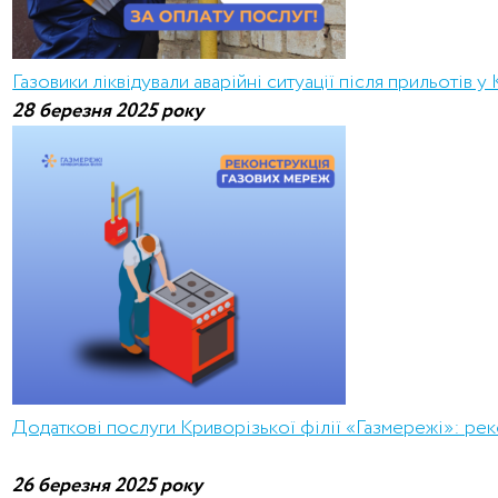
Газовики ліквідували аварійні ситуації після прильотів у
28 березня 2025 року
Додаткові послуги Криворізької філії «Газмережі»: ре
26 березня 2025 року