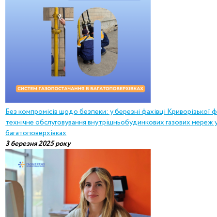
Без компромісів щодо безпеки: у березні фахівці Криворізької ф
технічне обслуговування внутрішньобудинкових газових мереж у
багатоповерхівках
3 березня 2025 року