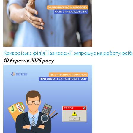
Криворізька філія “Газмережі” запрошує на роботу осіб 
10 березня 2025 року