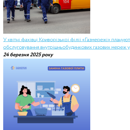
У квітні фахівці Криворізької філії «Газмережі» планую
обслуговування внутрішньобудинкових газових мереж у
24 березня 2025 року