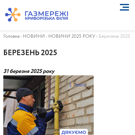
ПРО КОМПАНІЮ
ТЕХНІЧНЕ ОБСЛУГОВУВАННЯ ВБСГ
Головна
›
НОВИНИ
›
НОВИНИ 2025 РОКУ
›
Березень 2025
ВАЖЛИВА ІНФОРМАЦІЯ
КОНТАКТИ
БЕРЕЗЕНЬ 2025
КАР’ЄРА
ПРИЄДНАННЯ
31 березня 2025 року
Біометан
КГУ
ОСОБИСТИЙ КАБІНЕТ