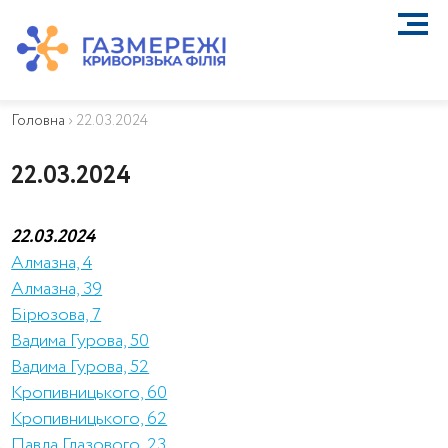
ПРО КОМПАНІЮ
ТЕХНІЧНЕ ОБСЛУГОВУВАННЯ ВБСГ
Головна
›
22.03.2024
ВАЖЛИВА ІНФОРМАЦІЯ
КОНТАКТИ
22.03.2024
КАР’ЄРА
ПРИЄДНАННЯ
22.03.2024
Біометан
Алмазна, 4
КГУ
Алмазна, 39
ОСОБИСТИЙ КАБІНЕТ
Бірюзова, 7
Вадима Гурова, 50
Вадима Гурова, 52
Кропивницького, 60
Кропивницького, 62
Павла Глазового, 23