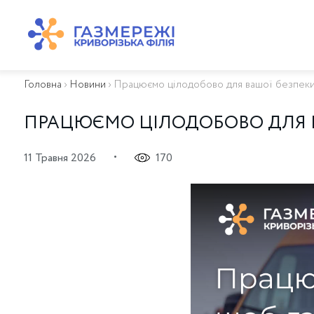
ПРО КОМПАНІЮ
ТЕХНІЧНЕ ОБСЛУГОВУВАННЯ ВБСГ
Головна
›
Новини
›
Працюємо цілодобово для вашої безпек
ВАЖЛИВА ІНФОРМАЦІЯ
КОНТАКТИ
ПРАЦЮЄМО ЦІЛОДОБОВО ДЛЯ 
КАР’ЄРА
ПРИЄДНАННЯ
•
11 Травня 2026
170
Біометан
КГУ
ОСОБИСТИЙ КАБІНЕТ