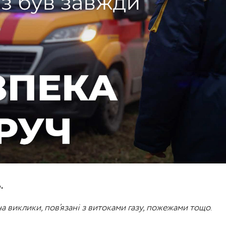
.
а виклики, пов’язані з витоками газу, пожежами тощо
.