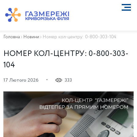
ПРО КОМПАНІЮ
ТЕХНІЧНЕ ОБСЛУГОВУВАННЯ ВБСГ
Головна
›
Новини
›
Номер кол-центру: 0-800-303-104
ВАЖЛИВА ІНФОРМАЦІЯ
КОНТАКТИ
НОМЕР КОЛ-ЦЕНТРУ: 0-800-303-
КАР’ЄРА
104
ПРИЄДНАННЯ
Біометан
•
17 Лютого 2026
333
КГУ
ОСОБИСТИЙ КАБІНЕТ