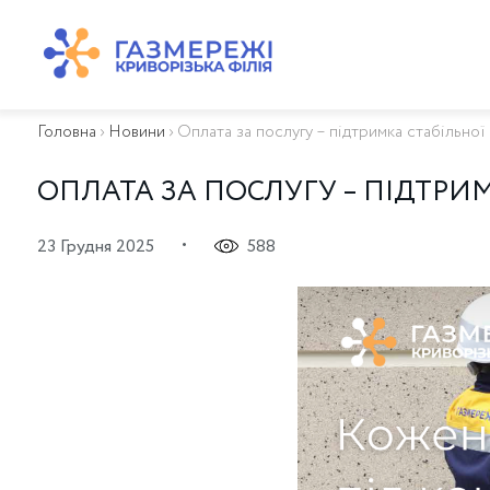
ПРО КОМПАНІЮ
ТЕХНІЧНЕ ОБСЛУГОВУВАННЯ ВБСГ
Головна
›
Новини
›
Оплата за послугу – підтримка стабільно
ВАЖЛИВА ІНФОРМАЦІЯ
КОНТАКТИ
ОПЛАТА ЗА ПОСЛУГУ – ПІДТРИ
КАР’ЄРА
ПРИЄДНАННЯ
•
23 Грудня 2025
588
Біометан
КГУ
ОСОБИСТИЙ КАБІНЕТ