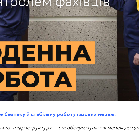
те безпеку й стабільну роботу газових мереж.
икої інфраструктури — від обслуговування мереж до ціл