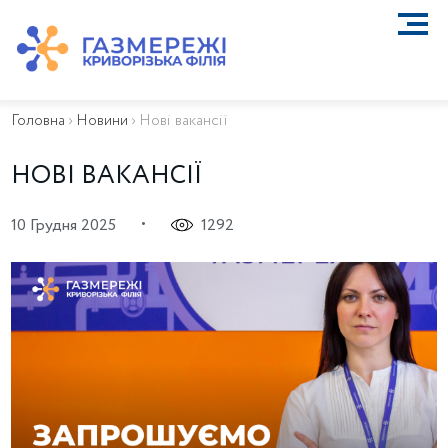
ПРО КОМПАНІЮ
ТЕХНІЧНЕ ОБСЛУГОВУВАННЯ ВБСГ
Головна
›
Новини
›
Нові вакансії
ВАЖЛИВА ІНФОРМАЦІЯ
КОНТАКТИ
НОВІ ВАКАНСІЇ
КАР’ЄРА
ПРИЄДНАННЯ
•
10 Грудня 2025
1292
Біометан
КГУ
ОСОБИСТИЙ КАБІНЕТ