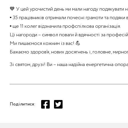
💙 У цей урочистий день ми мали нагоду подякувати 
▪️ 35 працівників отримали почесні грамоти та подяки 
▪️ ще 11 колег відзначила профспілкова організація.
Ці нагороди – символ поваги й вдячності за професійн
Ми пишаємося кожним із вас! 💪
Бажаємо здоров’я, нових досягнень і, головне, мирног
Зі святом, друзі! Ви – наша надійна енергетична опора
Поділитися: