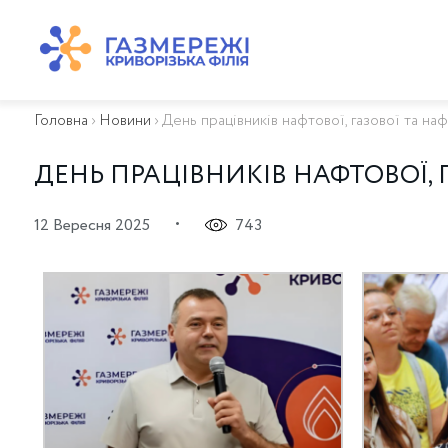
ПРО КОМПАНІЮ
ТЕХНІЧНЕ ОБСЛУГОВУВАННЯ ВБСГ
Головна
›
Новини
›
День працівників нафтової, газової та 
ВАЖЛИВА ІНФОРМАЦІЯ
КОНТАКТИ
ДЕНЬ ПРАЦІВНИКІВ НАФТОВОЇ,
КАР’ЄРА
ПРИЄДНАННЯ
•
12 Вересня 2025
743
Біометан
КГУ
ОСОБИСТИЙ КАБІНЕТ