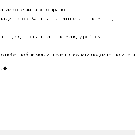
нашим колегам за їхню працю:
від директора Філії та голови правління компанії;
ість, відданість справі та командну роботу.
о неба, щоб ви могли і надалі дарувати людям тепло й зат
. 🔥