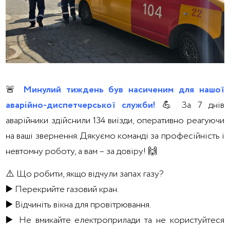
🚨
Минулий тиждень був насиченим для нашої
аварійно-диспетчерської служби!
💪 За 7 днів
аварійники здійснили 134 виїзди, оперативно реагуючи
на ваші звернення. Дякуємо команді за професійність і
невтомну роботу, а вам – за довіру! 🙌
⚠️ Що робити, якщо відчули запах газу?
▶️ Перекрийте газовий кран.
▶️ Відчиніть вікна для провітрювання.
▶️ Не вмикайте електроприлади та не користуйтеся