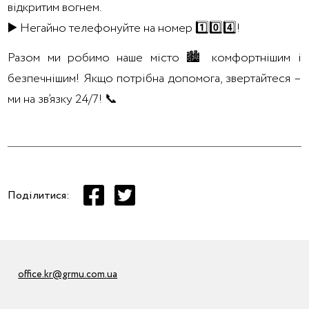
відкритим вогнем.
▶️ Негайно телефонуйте на номер 1️⃣0️⃣4️⃣!
Разом ми робимо наше місто 🏙 комфортнішим і
безпечнішим! Якщо потрібна допомога, звертайтеся –
ми на зв’язку 24/7! 📞
Поділитися:
office.kr@grmu.com.ua