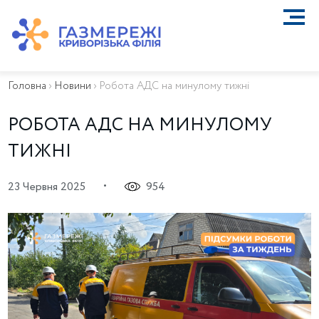
ПРО КОМПАНІЮ
ТЕХНІЧНЕ ОБСЛУГОВУВАННЯ ВБСГ
Головна
›
Новини
›
Робота АДС на минулому тижні
ВАЖЛИВА ІНФОРМАЦІЯ
КОНТАКТИ
РОБОТА АДС НА МИНУЛОМУ
КАР’ЄРА
ТИЖНІ
ПРИЄДНАННЯ
Біометан
•
23 Червня 2025
954
КГУ
ОСОБИСТИЙ КАБІНЕТ