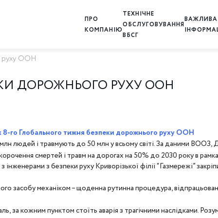
ТЕХНІЧНЕ
ПРО
ВАЖЛИВА
ОБСЛУГОВУВАННЯ
КОМПАНІЮ
ІНФОРМА
ВБСГ
о руху ООН
КИ ДОРОЖНЬОГО РУХУ ООН
ках 8-го Глобального тижня безпеки дорожнього руху ООН
млн людей і травмують до 50 млн у всьому світі. За даними ВООЗ,
рочення смертей і травм на дорогах на 50% до 2030 року в рамках
 інженерами з безпеки руху Криворізької філії “Газмережі” закрі
ного засобу механіком – щоденна рутинна процедура, відпрацьова
, за кожним пунктом стоїть аварія з трагічними наслідками. Розумію