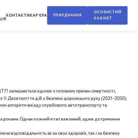
ОСОБИСТИЙ
ПРИЄДНАННЯ
КОНТАКТИ
КАР’ЄРА
КАБІНЕТ
ЦІЯ
 ДТП залишаються однією з головних причин смертності,
 II Десятиліття дій з безпеки дорожнього руху (2021–2030).
пили алгоритм виїзду службового автотранспорту та
на роками. Однак кожний етап важливий, адже дотримання
чи відповідальність як за своє здоров’я, так і за безпеку