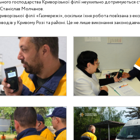
льного господарства Криворізької філії неухильно дотримуються с
у Станіслав Молчанов.
ворізької філії «Газмережі», оскільки їхня робота пов’язана з е
водів у Кривому Розі та районі. Це не лише виконання законодавч