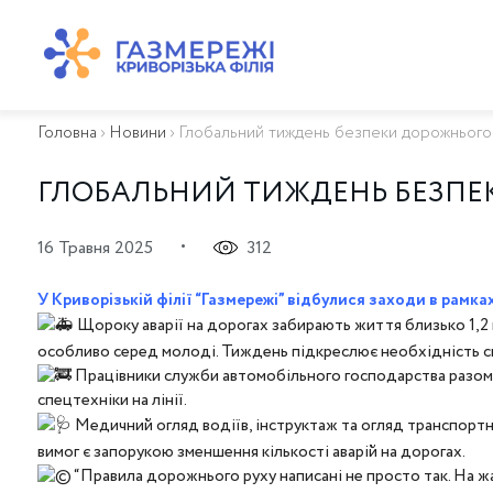
ПРО КОМПАНІЮ
ТЕХНІЧНЕ ОБСЛУГОВУВАННЯ ВБСГ
Головна
›
Новини
›
Глобальний тиждень безпеки дорожньог
ВАЖЛИВА ІНФОРМАЦІЯ
КОНТАКТИ
ГЛОБАЛЬНИЙ ТИЖДЕНЬ БЕЗПЕ
КАР’ЄРА
ПРИЄДНАННЯ
•
16 Травня 2025
312
Біометан
КГУ
У Криворізькій філії “Газмережі” відбулися заходи в рам
Щороку аварії на дорогах забирають життя близько 1,2 
ОСОБИСТИЙ КАБІНЕТ
особливо серед молоді. Тиждень підкреслює необхідність ско
Працівники служби автомобільного господарства разом з
спецтехніки на лінії.
Медичний огляд водіїв, інструктаж та огляд транспорт
вимог є запорукою зменшення кількості аварій на дорогах.
“Правила дорожнього руху написані не просто так. На жаль