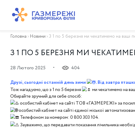
ПРО КОМПАНІЮ
ТЕХНІЧНЕ ОБСЛУГОВУВАННЯ ВБСГ
Головна
›
Новини
›
З 1 по 5 березня ми чекатимемо на ваші по
ВАЖЛИВА ІНФОРМАЦІЯ
КОНТАКТИ
З 1 ПО 5 БЕРЕЗНЯ МИ ЧЕКАТИМ
КАР’ЄРА
ПРИЄДНАННЯ
•
28 Лютого 2025
404
Біометан
КГУ
Друзі, сьогодні останній день зими
. Від завтра пташ
ОСОБИСТИЙ КАБІНЕТ
Тож нагадуємо, що з 1 по 5 березня
ми чекатимемо на ваші
Обирайте зручний для себе спосіб:
особистий кабінет на сайті ТОВ «ГАЗМЕРЕЖІ» за поси
особистий кабінет на сайті єдиної міської автоматизова
Телефоном за номером: 0 800 303 104.
Зауважимо, що передавати показання лічильника необхідн