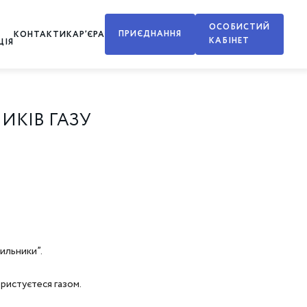
ОСОБИСТИЙ
ПРИЄДНАННЯ
КОНТАКТИ
КАР’ЄРА
КАБІНЕТ
ЦІЯ
ИКІВ ГАЗУ
ильники”.
ристуєтеся газом.