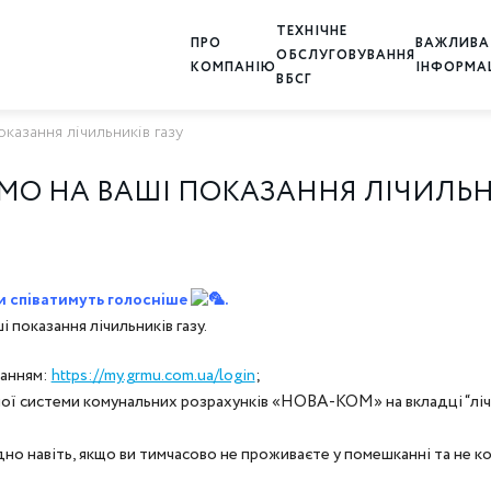
ТЕХНІЧНЕ
ПРО
ВАЖЛИВА
ОБСЛУГОВУВАННЯ
КОМПАНІЮ
ІНФОРМА
ВБСГ
казання лічильників газу
ЕМО НА ВАШІ ПОКАЗАННЯ ЛІЧИЛЬН
ки співатимуть голосніше
.
 показання лічильників газу.
ланням:
https://my.grmu.com.ua/login
;
ної системи комунальних розрахунків «НОВА-КОМ» на вкладці “ліч
о навіть, якщо ви тимчасово не проживаєте у помешканні та не ко