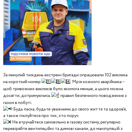
За минулий тиждень екстрені бригади опрацювали 102 виклика
на короткий номер
. Мрія кожного аварійника –
щоб тривожних викликів було якомога менше, а цього можна
досягти, дотримуючись
правил безпечного поводження з
газом в побуті.
Будь ласка, будьте уважними до свого життя та здоров’я,
а також піклуйтеся про тих, хто поруч.
Не втручайтеся самовільно в газову систему, регулярно
перевіряйте вентиляційні та димові канали, до маніпуляцій з