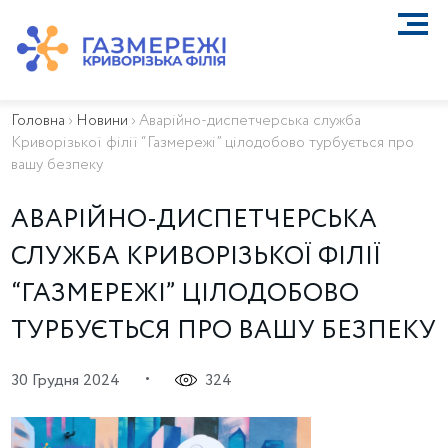
ПРО КОМПАНІЮ
ТЕХНІЧНЕ ОБСЛУГОВУВАННЯ ВБСГ
Головна
›
Новини
›
Аварійно-диспетчерська служба
ВАЖЛИВА ІНФОРМАЦІЯ
Криворізької філії “Газмережі” цілодобово турбується про
КОНТАКТИ
вашу безпеку
КАР’ЄРА
ПРИЄДНАННЯ
АВАРІЙНО-ДИСПЕТЧЕРСЬКА
Біометан
СЛУЖБА КРИВОРІЗЬКОЇ ФІЛІЇ
КГУ
“ГАЗМЕРЕЖІ” ЦІЛОДОБОВО
ОСОБИСТИЙ КАБІНЕТ
ТУРБУЄТЬСЯ ПРО ВАШУ БЕЗПЕКУ
•
30 Грудня 2024
324