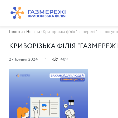
ПРО КОМПАНІЮ
ТЕХНІЧНЕ ОБСЛУГОВУВАННЯ ВБСГ
Головна
›
Новини
›
Криворізька філія “Газмережі” запрошує н
ВАЖЛИВА ІНФОРМАЦІЯ
КОНТАКТИ
КРИВОРІЗЬКА ФІЛІЯ “ГАЗМЕРЕЖ
КАР’ЄРА
ПРИЄДНАННЯ
•
27 Грудня 2024
409
Біометан
КГУ
ОСОБИСТИЙ КАБІНЕТ