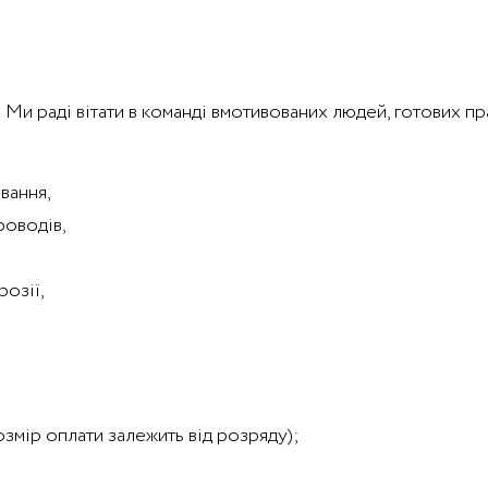
! Ми раді вітати в команді вмотивованих людей, готових п
вання,
роводів,
розії,
озмір оплати залежить від розряду);