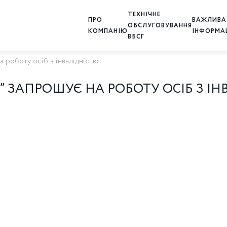
ТЕХНІЧНЕ
ПРО
ВАЖЛИВА
ОБСЛУГОВУВАННЯ
КОМПАНІЮ
ІНФОРМА
ВБСГ
а роботу осіб з інвалідністю
І” ЗАПРОШУЄ НА РОБОТУ ОСІБ З І