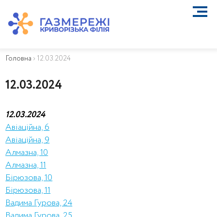
ПРО КОМПАНІЮ
ТЕХНІЧНЕ ОБСЛУГОВУВАННЯ ВБСГ
Головна
›
12.03.2024
ВАЖЛИВА ІНФОРМАЦІЯ
КОНТАКТИ
12.03.2024
КАР’ЄРА
ПРИЄДНАННЯ
12.03.2024
Біометан
Авіаційна, 6
КГУ
Авіаційна, 9
ОСОБИСТИЙ КАБІНЕТ
Алмазна, 10
Алмазна, 11
Бірюзова, 10
Бірюзова, 11
Вадима Гурова, 24
Вадима Гурова, 25