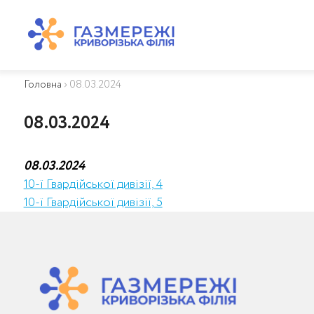
ПРО КОМПАНІЮ
ТЕХНІЧНЕ ОБСЛУГОВУВАННЯ ВБСГ
Головна
›
08.03.2024
ВАЖЛИВА ІНФОРМАЦІЯ
КОНТАКТИ
08.03.2024
КАР’ЄРА
ПРИЄДНАННЯ
08.03.2024
Біометан
10-ї Гвардійської дивізії, 4
КГУ
10-ї Гвардійської дивізії, 5
ОСОБИСТИЙ КАБІНЕТ