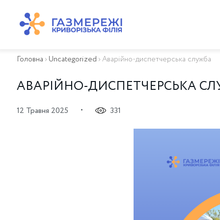
ПРО КОМПАНІЮ
ТЕХНІЧНЕ ОБСЛУГОВУВАННЯ ВБСГ
Головна
›
Uncategorized
›
Аварійно-диспетчерська служба
ВАЖЛИВА ІНФОРМАЦІЯ
КОНТАКТИ
АВАРІЙНО-ДИСПЕТЧЕРСЬКА С
КАР’ЄРА
ПРИЄДНАННЯ
•
12 Травня 2025
331
Біометан
КГУ
ОСОБИСТИЙ КАБІНЕТ