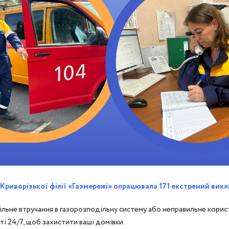
риворізької філії «Газмережі» опрацювала 171 екстрений викл
ільне втручання в газорозподільну систему або неправильне корис
ті 24/7, щоб захистити ваші домівки.