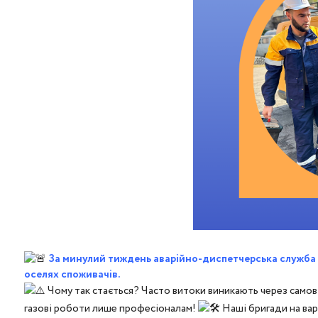
За минулий тиждень аварійно-диспетчерська служба К
оселях споживачів.
Чому так стається? Часто витоки виникають через самов
газові роботи лише професіоналам!
Наші бригади на вар